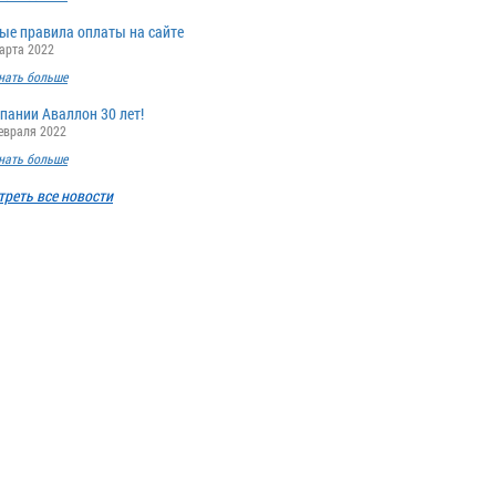
ые правила оплаты на сайте
арта 2022
нать больше
пании Аваллон 30 лет!
евраля 2022
нать больше
треть все новости
ДЖИ АНЗАЛОНЕ (GEE
ANZALONE)
ragonForce