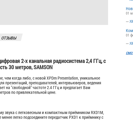
Нов
01 м
...
уз
Ком
01 ф
ОТЗЫВЫ
...
уз
смо
цифровая 2-х канальная радиосистема 2,4 ГГц, с
D
сть 30 метров, SAMSON
, чем когда либо, с новой XPDm Presentation, уникальное
ля презентаций, преподавателей, интервьюверов, ведения
ет на "свободной" частоте 2.4 ГГц и предлагает Вам
етров по привлекательной цене.
тему звука с легковесным и компактным приёмником RXD1M,
е менее легко подсоедините передатчик PXD1 к приёмнику с