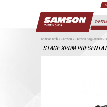
а
SAMSO
SamsonTech
/
Samson
/
Samson радиосистемы
STAGE XPDM PRESENTA