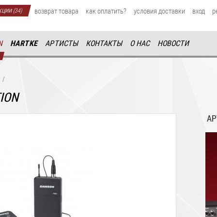
кции
возврат товара
как оплатить?
условия доставки
вход
р
(34)
N
HARTKE
АРТИСТЫ
КОНТАКТЫ
О НАС
НОВОСТИ
/
TION
АР