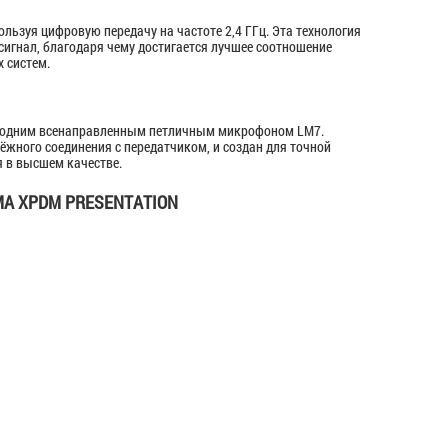
льзуя цифровую передачу на частоте 2,4 ГГц. Эта технология
игнал, благодаря чему достигается лучшее соотношение
 систем.
 с одним всенаправленным петличным микрофоном LM7.
жного соединения с передатчиком, и создан для точной
 в высшем качестве.
А XPDM PRESENTATION
A