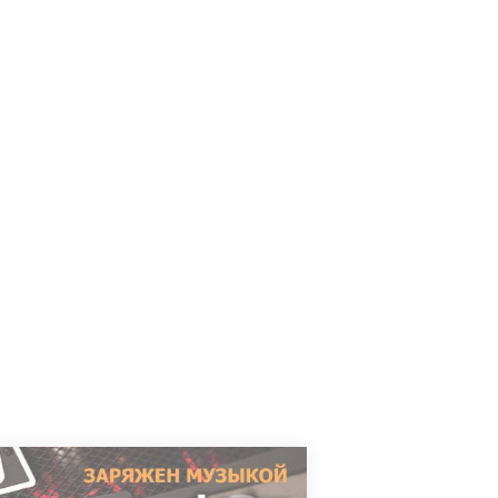
арабанщик коллективов Serpents Rise /
Traumedy