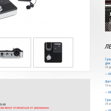
L
O
ЛЕ
Гра
дни
29 д
...
уз
Фит
19 м
...
уз
Гра
29 а
78-68
ва могут отличаться от указанных.
...
уз