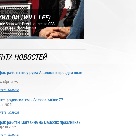
УИЛ ЛИ (WILL LEE)
ate Show with David Letterman CBS
rchestra / The Fab Faux
НТА НОВОСТЕЙ
фик работы шоу-рума Аваллон в праздничные
екабря 2025
нать больше
нес-радиосистемы Samson Airline 77
ая 2025
нать больше
фик работы магазина на майских праздниках
преля 2022
нать больше