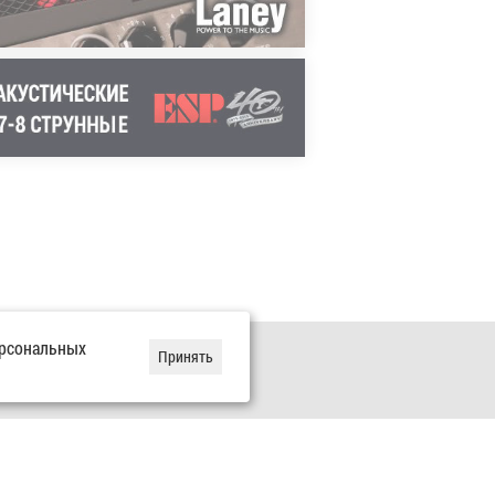
ДЭВИД ЭЛЕФСОН
DAVID ELLEFSON)
Megadeth
ерсональных
Принять
 прошлых лет