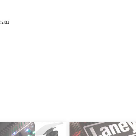
Б
): 2KΩ