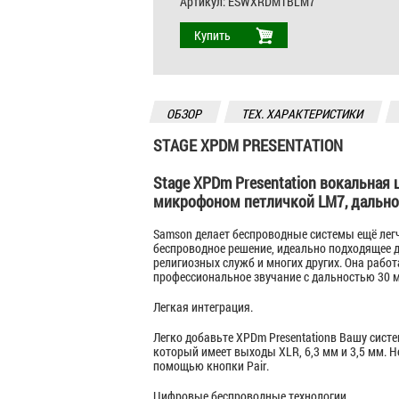
Артикул:
ESWXRDM1BLM7
Купить
ОБЗОР
ТЕХ. ХАРАКТЕРИСТИКИ
STAGE XPDM PRESENTATION
Stage XPDm Presentation вокальная 
микрофоном петличкой LM7, дально
Samson делает беспроводные системы ещё легче
беспроводное решение, идеально подходящее д
религиозных служб и многих других. Она работа
профессиональное звучание с дальностью 30 м
Легкая интеграция.
Легко добавьте XPDm Presentationв Вашу сис
который имеет выходы XLR, 6,3 мм и 3,5 мм. Н
помощью кнопки Pair.
Цифровые беспроводные технологии.