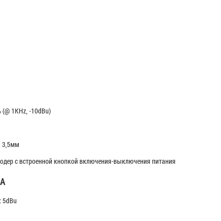
 (@ 1KHz, -10dBu)
 3,5мм
кодер с встроенной кнопкой включения-выключения питания
А
: 5dBu